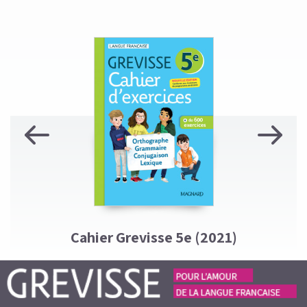
Previous
Next
C
Cahier Grevisse 5e (2021)