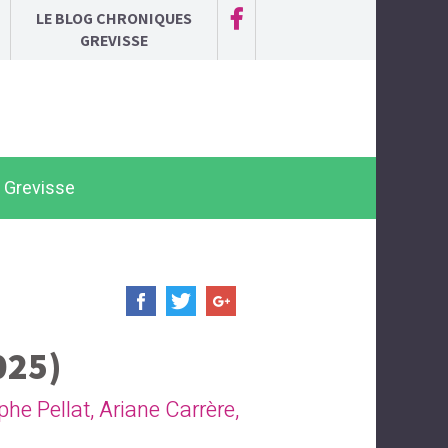
LE BLOG CHRONIQUES
GREVISSE
 Grevisse
025)
phe Pellat
,
Ariane Carrère
,