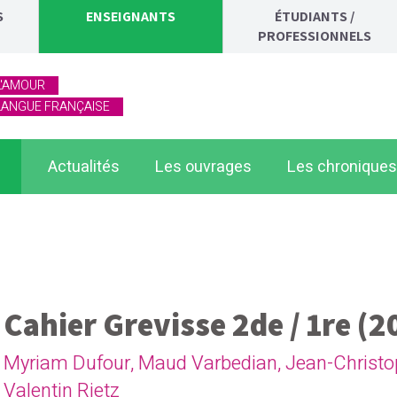
S
ENSEIGNANTS
ÉTUDIANTS /
PROFESSIONNELS
L'AMOUR
 LANGUE FRANÇAISE
Actualités
Les ouvrages
Les chroniques
visse 2de / 1re (2025)
Cahier Grevisse 2de / 1re (2
Myriam Dufour
,
Maud Varbedian
,
Jean-Christo
Valentin Rietz