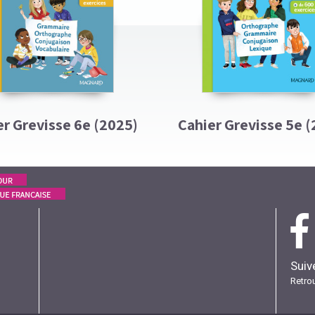
er Grevisse 6e (2025)
Cahier Grevisse 5e (
Suiv
Retro