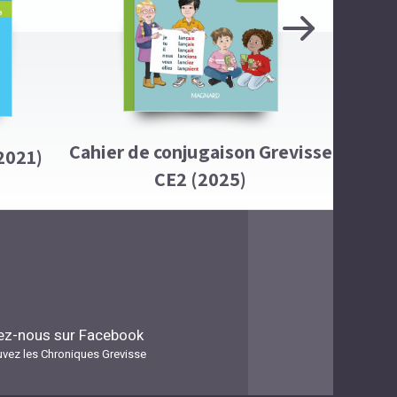
Next
Cahier de conjugaison Grevisse
Cahier 
2021)
CE2 (2025)
ez-nous sur Facebook
uvez les Chroniques Grevisse