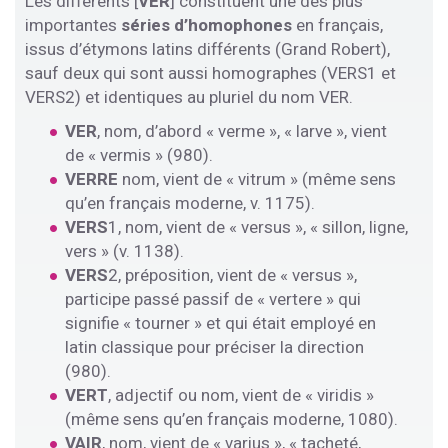
Les différents [
VER
] constituent une des plus
importantes
séries d’homophones
en français,
issus d’étymons latins différents (Grand Robert),
sauf deux qui sont aussi homographes (VERS1 et
VERS2) et identiques au pluriel du nom VER.
VER
, nom, d’abord « verme », « larve », vient
de « vermis » (980).
VERRE
nom, vient de « vitrum » (même sens
qu’en français moderne, v. 1175).
VERS
1, nom, vient de « versus », « sillon, ligne,
vers » (v. 1138).
VERS
2, préposition, vient de « versus »,
participe passé passif de « vertere » qui
signifie « tourner » et qui était employé en
latin classique pour préciser la direction
(980).
VERT
, adjectif ou nom, vient de « viridis »
(même sens qu’en français moderne, 1080).
VAIR
, nom, vient de « varius », « tacheté,